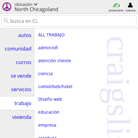
Ubicación
North Chicagoland
anúnciate
cuenta
ALL TRABAJO
autos
craigslist
admin/ofi
comunidad
atención cliente
curros
ciencia
se vende
comid/beb/hotel
servicios
Diseño web
trabajo
educación
vivienda
empresa
escritura