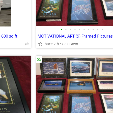
•
•
•
•
•
•
•
•
•
•
 600 sq.ft.
hace 7 h
Oak Lawn
$5