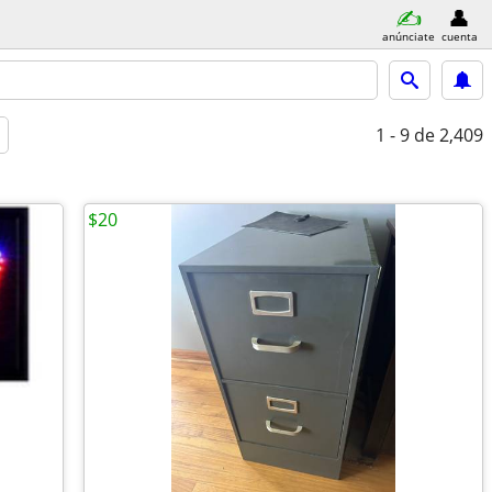
anúnciate
cuenta
1 - 9
de 2,409
$20