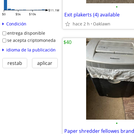
•
$11.1M
Exit plakerts (4) available
$0
$5k
$10k
hace 2 h
Oaklawn
Condición
entrega disponible
se acepta criptomoneda
$40
idioma de la publicación
restab
aplicar
•