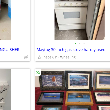
•
•
•
TINGUISHER
Maytag 30 inch gas stove hardly used
hace 6 h
Wheeling Il
$5