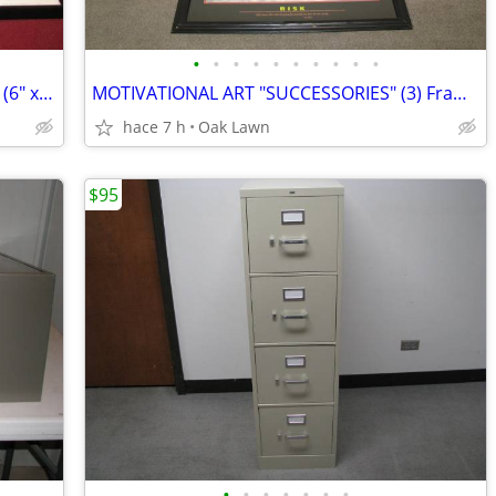
•
•
•
•
•
•
•
•
•
•
MOTIVATIONAL ART (9) Framed Pictures (6" x 8") .....
MOTIVATIONAL ART "SUCCESSORIES" (3) Framed Pictures (24" x 30") .....
hace 7 h
Oak Lawn
$95
•
•
•
•
•
•
•