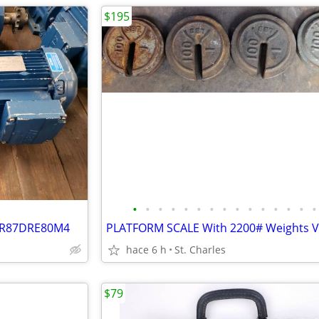
$195
•
•
•
•
•
•
•
•
•
•
•
•
•
•
•
 R87DRE80M4
hace 6 h
St. Charles
$79