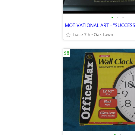
•
•
•
hace 7 h
Oak Lawn
$8
•
•