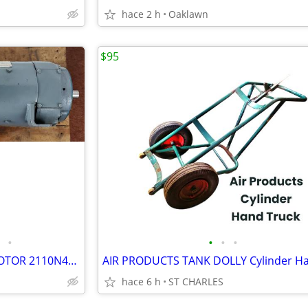
hace 2 h
Oaklawn
$95
•
•
•
•
CONTRAVES 5 HP DC SERVO MOTOR 2110N410B0220.1, Force Control Posistop
hace 6 h
ST CHARLES