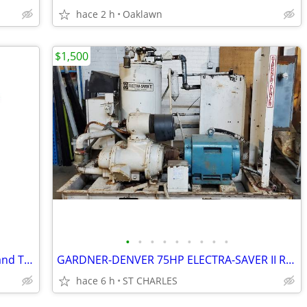
hace 2 h
Oaklawn
$1,500
•
•
•
•
•
•
•
•
•
AIR PRODUCTS TANK DOLLY Cylinder Hand Truck, Welding Gas
GARDNER-DENVER 75HP ELECTRA-SAVER II ROTARY SCREW AIR COMPRESSOR
hace 6 h
ST CHARLES