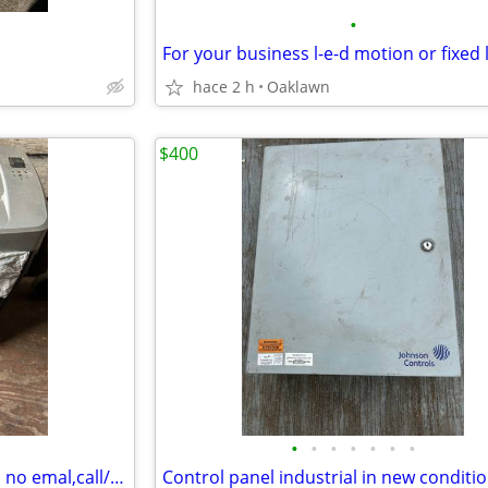
•
hace 2 h
Oaklawn
$400
•
•
•
•
•
•
•
Paper shredder fellowes brand no emal,call/text to purchase
Control panel industrial in new conditi