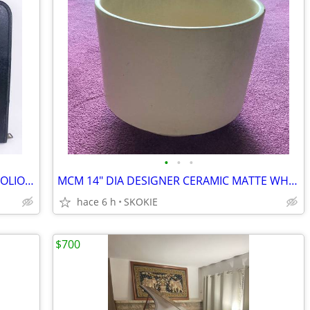
•
•
•
MCM NSM ZIPPERED HUGE BLACK PORFOLIO FOR ARTWORK, DRAWINGS, ETC.
MCM 14" DIA DESIGNER CERAMIC MATTE WHITE C-14 GAINEY PLANTER.
hace 6 h
SKOKIE
$700