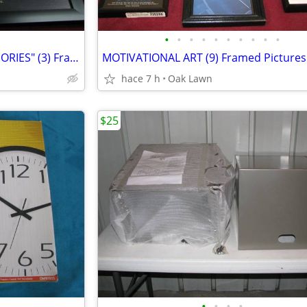
•
•
•
•
•
•
•
•
•
•
MOTIVATIONAL ART - "SUCCESSORIES" (3) Framed Pictures .....
hace 7 h
Oak Lawn
$25
•
•
•
•