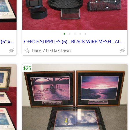
•
•
•
•
•
MOTIVATIONAL ART (9) Framed Pictures (6" x 8") .....
OFFICE SUPPLIES (6) - BLACK WIRE MESH - ALL 6 for $15 .....
hace 7 h
Oak Lawn
$25