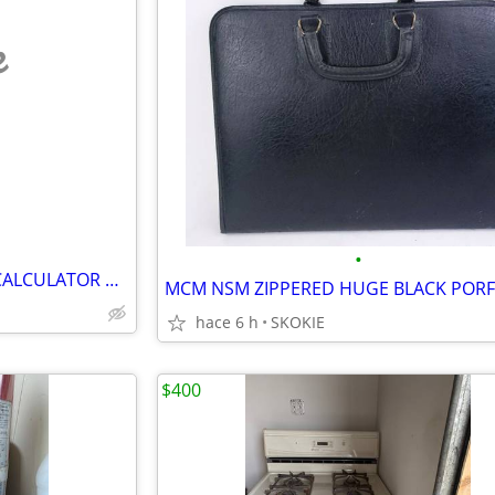
e
•
HP 48G GRAPHING WORKING CALCULATOR WITH 32k RAM AND USER'S GUIDE, ETC
hace 6 h
SKOKIE
$400