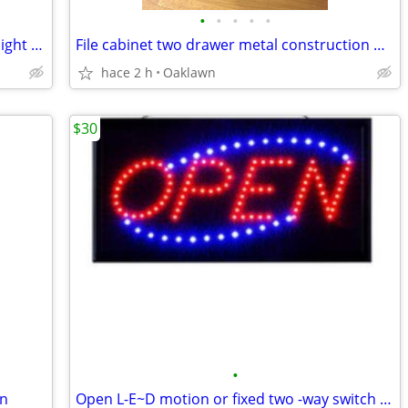
•
•
•
•
•
For your business l-e-d motion or fixed light with cord(1) available
File cabinet two drawer metal construction with folders included
hace 2 h
Oaklawn
$30
•
on
Open L-E~D motion or fixed two -way switch cord included