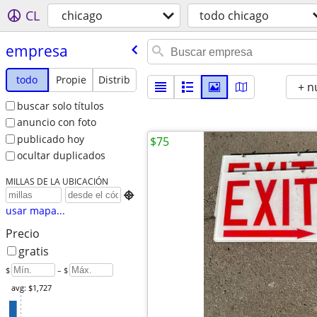
CL
chicago
todo chicago
empresa
todo
Propie
Distrib
+ n
buscar solo títulos
anuncio con foto
publicado hoy
$75
ocultar duplicados
MILLAS DE LA UBICACIÓN

usar mapa...
Precio
gratis
$
– $
avg: $1,727