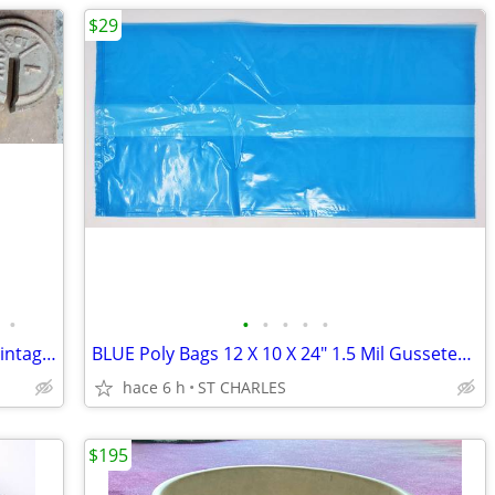
$29
•
•
•
•
•
•
PLATFORM SCALE With 2200# Weights Vintage Iron
BLUE Poly Bags 12 X 10 X 24" 1.5 Mil Gusseted (500 Bags ea Box) 0.0015
hace 6 h
ST CHARLES
$195