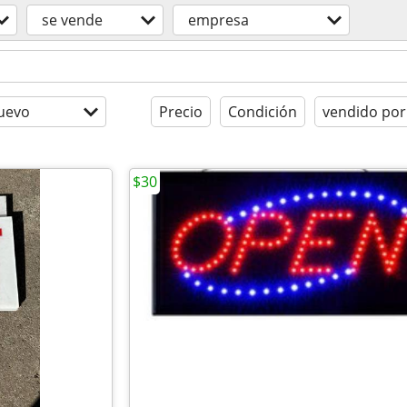
se vende
empresa
uevo
Precio
Condición
vendido por
$30