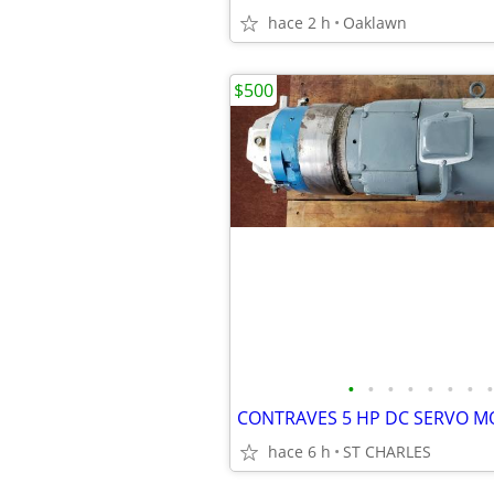
hace 2 h
Oaklawn
$500
•
•
•
•
•
•
•
•
hace 6 h
ST CHARLES