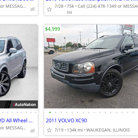
Call (708) 401-9586 or MESSAGE/CHAT to confirm availability
7/28
75k
mi
$4,999
•
•
•
•
•
•
•
•
•
•
•
•
•
•
•
•
•
•
•
•
•
•
•
•
2022 Volvo XC90 Inscription AWD All Wheel Drive SUV XC 90 AUTONATION
2011 VOLVO XC90
Call (224) 207-8552 or MESSAGE/CHAT to confirm availability
7/19
134k mi
WAUKEGAN, ILLINOIS