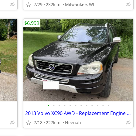
7/29
232k mi
Milwaukee, WI
$6,999
•
•
•
•
•
•
•
•
•
•
•
•
2013 Volvo XC90 AWD - Replacement Engine - Navigation - Backup Camera
7/18
227k mi
Neenah