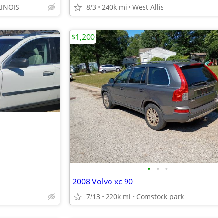
LINOIS
8/3
240k mi
West Allis
$1,200
•
•
•
2008 Volvo xc 90
7/13
220k mi
Comstock park