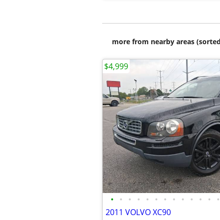
more from nearby areas (sorted
$4,999
•
•
•
•
•
•
•
•
•
•
•
•
•
2011 VOLVO XC90