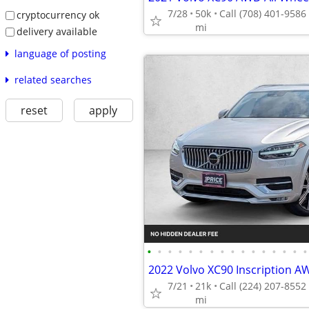
7/28
50k
cryptocurrency ok
mi
delivery available
language of posting
related searches
reset
apply
•
•
•
•
•
•
•
•
•
•
•
•
•
•
•
•
7/21
21k
mi