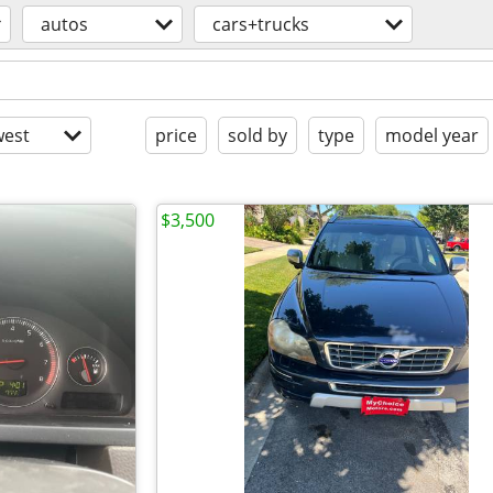
autos
cars+trucks
est
price
sold by
type
model year
$3,500