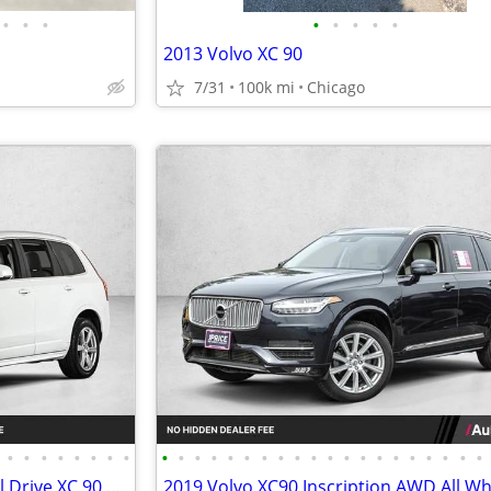
•
•
•
•
•
•
•
•
2013 Volvo XC 90
7/31
100k mi
Chicago
•
•
•
•
•
•
•
•
•
•
•
•
•
•
•
•
•
•
•
•
•
•
•
•
•
•
•
•
2021 Volvo XC90 AWD All Wheel Drive XC 90 Momentum SUV