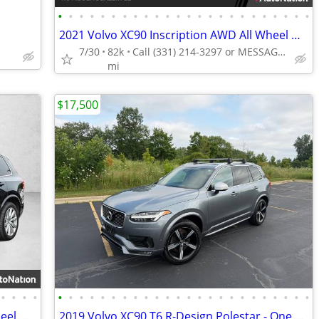
•
•
•
•
•
•
•
•
•
•
•
•
•
•
•
•
•
•
•
•
•
•
•
•
2021 Volvo XC90 Inscription AWD All Wheel Drive SUV XC 90 Electric AUTONATION
7/30
82k
Call (331) 214-3297 or MESSAGE/CHAT to confirm availability
mi
$17,500
•
•
•
•
•
•
•
•
•
•
•
•
•
•
•
•
•
•
•
•
•
•
•
•
•
•
•
•
2019 Volvo XC90 Inscription AWD All Wheel Drive SUV XC 90 AUTONATION
2019 Volvo XC90 T6 R-Design Polestar - One Owner / Great Conidition