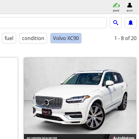
post
acct
fuel
condition
Volvo XC90
1 - 8
of 20