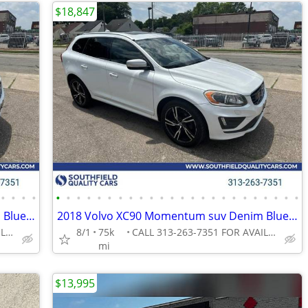
$18,847
•
•
•
•
•
•
•
•
•
•
•
•
•
•
•
•
•
•
•
•
•
•
•
•
•
•
•
•
2018 Volvo XC90 Momentum suv Denim Blue Metallic
2018 Volvo XC90 Momentum suv Denim Blue Metallic
CALL 313-263-7351 FOR AVAILABILITY
8/1
75k
CALL 313-263-7351 FOR AVAILABILITY
mi
$13,995