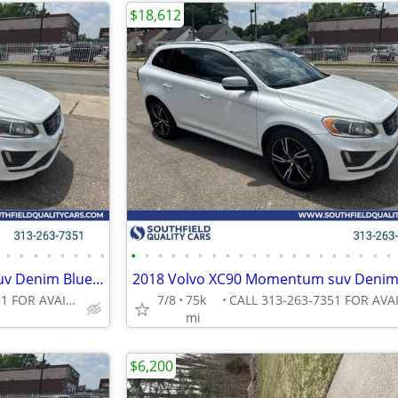
$18,612
•
•
•
•
•
•
•
•
•
•
•
•
•
•
•
•
•
•
•
•
•
•
•
•
•
•
•
•
2018 Volvo XC90 Momentum suv Denim Blue Metallic
CALL 313-263-7351 FOR AVAILABILITY
7/8
75k
mi
$6,200