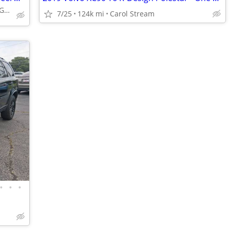
Call (224) 478-1349 or MESSAGE/CHAT to confirm availability
7/25
124k mi
Carol Stream
•
•
•