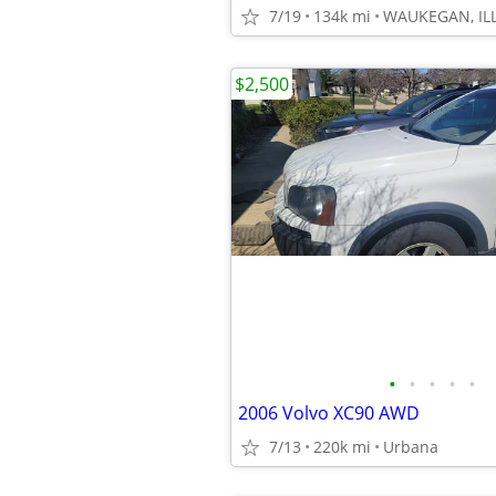
7/19
134k mi
WAUKEGAN, IL
$2,500
•
•
•
•
•
2006 Volvo XC90 AWD
7/13
220k mi
Urbana