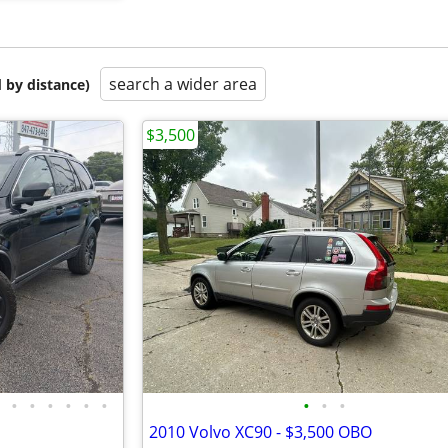
search a wider area
 by distance)
$3,500
•
•
•
•
•
•
•
•
•
2010 Volvo XC90 - $3,500 OBO