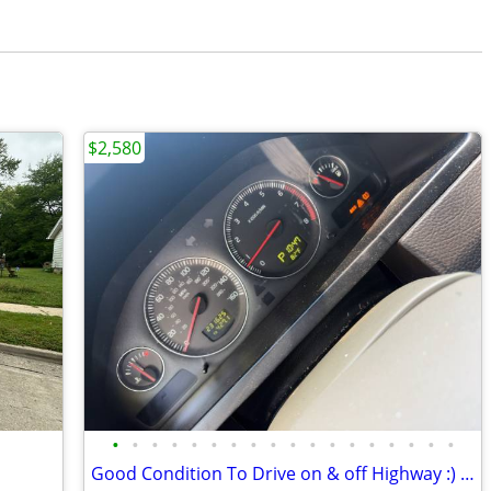
$2,580
•
•
•
•
•
•
•
•
•
•
•
•
•
•
•
•
•
•
Good Condition To Drive on & off Highway :) 2007 Volvo XC90