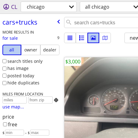
CL
chicago
all chicago
cars+trucks
MORE RESULTS IN
new
for sale
9
all
owner
dealer
search titles only
$3,000
has image
posted today
hide duplicates
MILES FROM LOCATION

use map...
price
free
$
– $