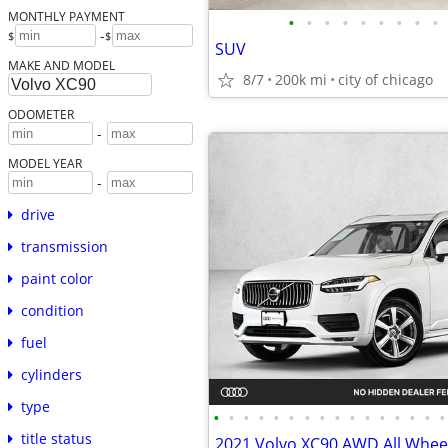
MONTHLY PAYMENT
•
•
•
•
•
•
•
•
•
-
$
$
SUV
MAKE AND MODEL
8/7
200k mi
city of chicago
ODOMETER
-
MODEL YEAR
-
drive
transmission
paint color
condition
fuel
cylinders
type
•
•
•
•
•
•
•
•
•
•
•
•
•
•
•
•
title status