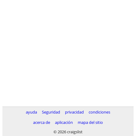
ayuda
Seguridad
privacidad
condiciones
acerca de
aplicación
mapa del sitio
© 2026 craigslist