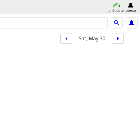
anúnciate
cuenta
Sat, May 30