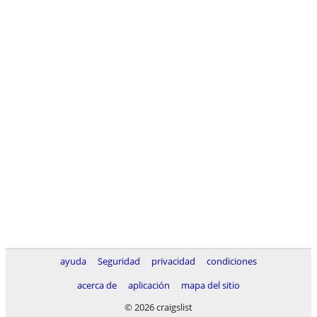
ayuda
Seguridad
privacidad
condiciones
acerca de
aplicación
mapa del sitio
© 2026 craigslist