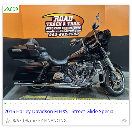
$9,899
•
•
•
•
•
•
•
•
•
•
•
•
•
•
•
•
•
•
•
•
•
•
•
•
2016 Harley-Davidson FLHXS - Street Glide Special
8/6
19k mi
EZ FINANCING