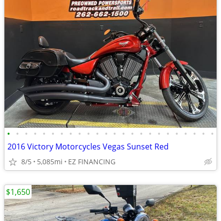
•
•
•
•
•
•
•
•
•
•
•
•
•
•
•
•
•
•
•
•
•
•
•
•
2016 Victory Motorcycles Vegas Sunset Red
8/5
5,085mi
EZ FINANCING
$1,650