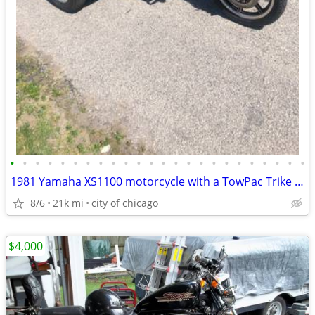
•
•
•
•
•
•
•
•
•
•
•
•
•
•
•
•
•
•
•
•
•
•
•
•
1981 Yamaha XS1100 motorcycle with a TowPac Trike Kit Tri
8/6
21k mi
city of chicago
$4,000