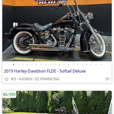
•
•
•
•
•
•
•
•
•
•
•
•
•
•
•
•
•
•
•
•
2019 Harley-Davidson FLDE - Softail Deluxe
8/5
4,038mi
EZ FINANCING
$6,999