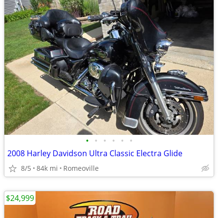
•
•
•
•
•
•
2008 Harley Davidson Ultra Classic Electra Glide
8/5
84k mi
Romeoville
$24,999