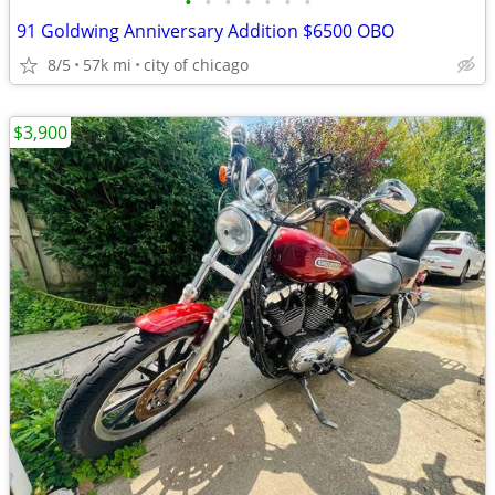
•
•
•
•
•
•
•
91 Goldwing Anniversary Addition $6500 OBO
8/5
57k mi
city of chicago
$3,900