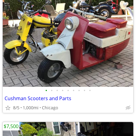
•
•
•
•
•
•
•
•
•
Cushman Scooters and Parts
8/5
1,000mi
Chicago
$7,500