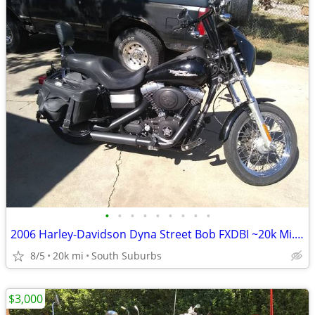
•
•
•
•
•
•
•
•
•
2006 Harley-Davidson Dyna Street Bob FXDBI ~20k Mi.-Custom-$3,700 CASH
8/5
20k mi
South Suburbs
$3,000