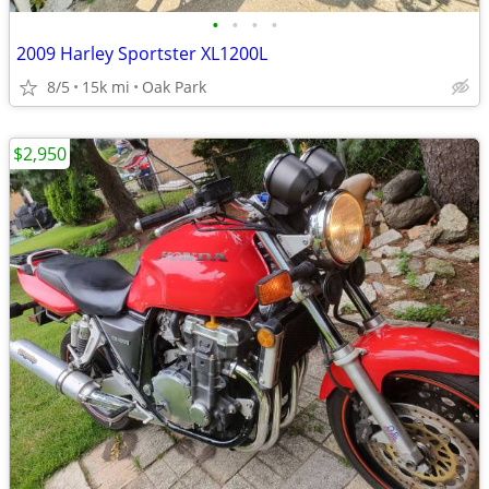
•
•
•
•
2009 Harley Sportster XL1200L
8/5
15k mi
Oak Park
$2,950