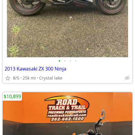
•
•
•
•
2013 Kawasaki ZX 300 Ninja
8/5
25k mi
Crystal lake
$10,899