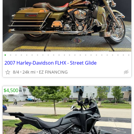
•
•
•
•
•
•
•
•
•
•
•
•
•
•
•
•
•
•
•
•
•
•
•
•
2007 Harley-Davidson FLHX - Street Glide
8/4
24k mi
EZ FINANCING
$4,500