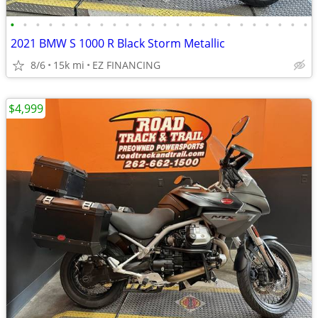
•
•
•
•
•
•
•
•
•
•
•
•
•
•
•
•
•
•
•
•
•
•
•
•
2021 BMW S 1000 R Black Storm Metallic
8/6
15k mi
EZ FINANCING
$4,999