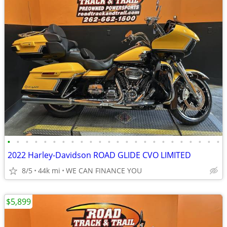
•
•
•
•
•
•
•
•
•
•
•
•
•
•
•
•
•
•
•
•
•
•
•
•
2022 Harley-Davidson ROAD GLIDE CVO LIMITED
8/5
44k mi
WE CAN FINANCE YOU
$5,899