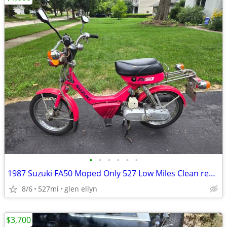
•
•
•
•
•
•
1987 Suzuki FA50 Moped Only 527 Low Miles Clean registration
8/6
527mi
glen ellyn
$3,700