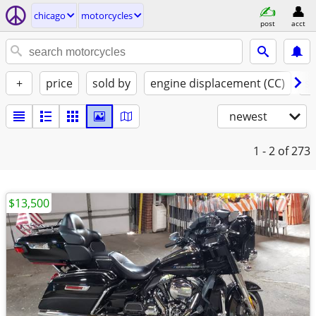
chicago
motorcycles
post
acct
+
price
sold by
engine displacement (CC)
st
newest
1 - 2
of 273
$13,500