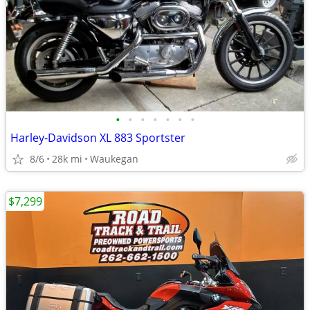
•
•
•
•
•
•
•
Harley-Davidson XL 883 Sportster
8/6
28k mi
Waukegan
$7,299