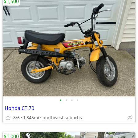
$1,500
•
•
•
•
Honda CT 70
8/6
1,345mi
northwest suburbs
$1,000