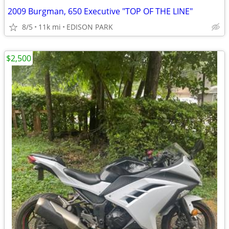
2009 Burgman, 650 Executive "TOP OF THE LINE"
8/5
11k mi
EDISON PARK
$2,500