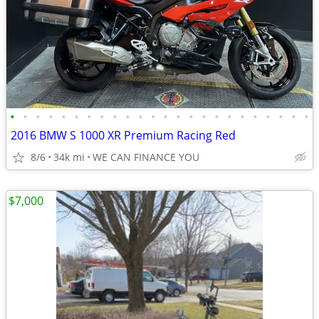
•
•
•
•
•
•
•
•
•
•
•
•
•
•
•
•
•
•
•
•
•
•
•
•
2016 BMW S 1000 XR Premium Racing Red
8/6
34k mi
WE CAN FINANCE YOU
$7,000