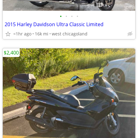
•
•
•
•
2015 Harley Davidson Ultra Classic Limited
<1hr ago
16k mi
west chicagoland
$2,400