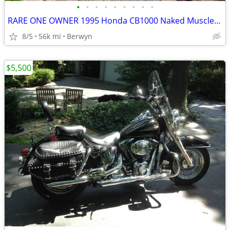
•
•
•
•
•
•
•
•
•
RARE ONE OWNER 1995 Honda CB1000 Naked Muscle Super Bike 1 Owner EXC
8/5
56k mi
Berwyn
$5,500