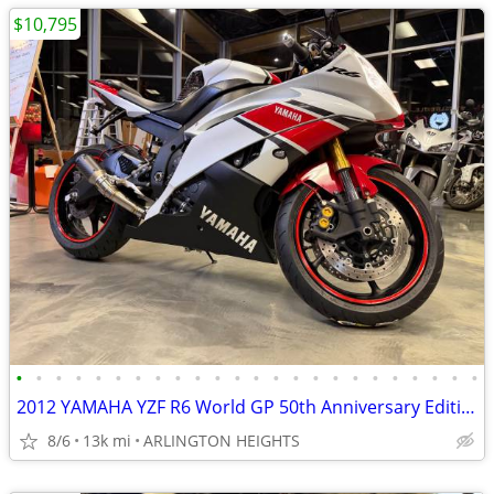
$10,795
•
•
•
•
•
•
•
•
•
•
•
•
•
•
•
•
•
•
•
•
•
•
•
•
2012 YAMAHA YZF R6 World GP 50th Anniversary Edition
8/6
13k mi
ARLINGTON HEIGHTS