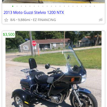
•
•
•
•
•
•
•
•
•
•
•
•
•
•
•
•
•
•
•
•
2013 Moto Guzzi Stelvio 1200 NTX
8/6
9,886mi
EZ FINANCING
$3,500