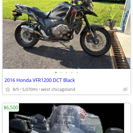
•
•
•
•
•
2016 Honda VFR1200 DCT Black
8/5
5,070mi
west chicagoland
$6,500