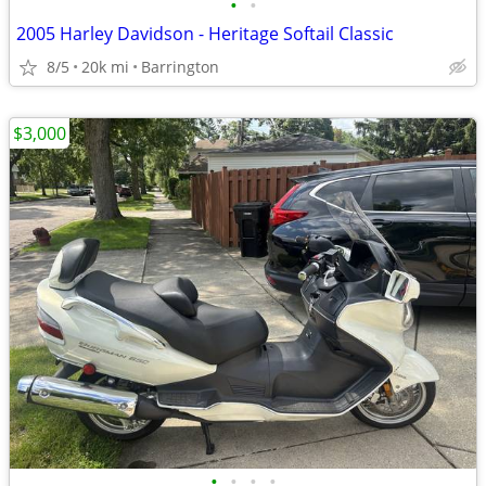
•
•
2005 Harley Davidson - Heritage Softail Classic
8/5
20k mi
Barrington
$3,000
•
•
•
•