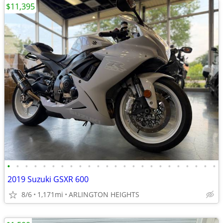
$11,395
•
•
•
•
•
•
•
•
•
•
•
•
•
•
•
•
•
•
•
•
•
•
•
•
2019 Suzuki GSXR 600
8/6
1,171mi
ARLINGTON HEIGHTS