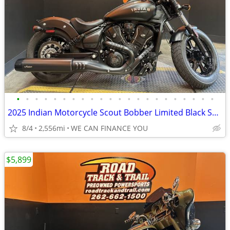
•
•
•
•
•
•
•
•
•
•
•
•
•
•
•
•
•
•
•
•
•
•
2025 Indian Motorcycle Scout Bobber Limited Black Smoke
8/4
2,556mi
WE CAN FINANCE YOU
$5,899