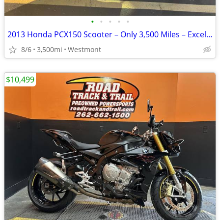
•
•
•
•
•
2013 Honda PCX150 Scooter – Only 3,500 Miles – Excellent Condition
8/6
3,500mi
Westmont
$10,499