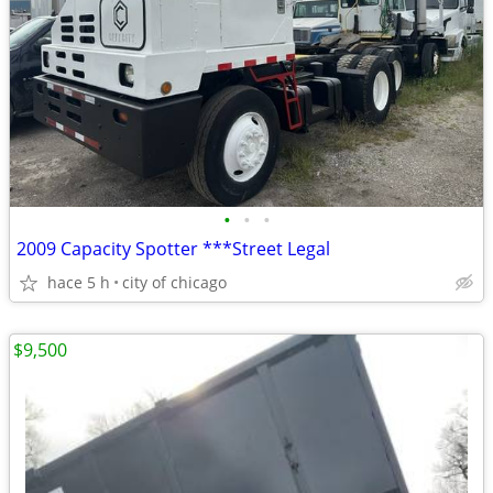
•
•
•
2009 Capacity Spotter ***Street Legal
hace 5 h
city of chicago
$9,500