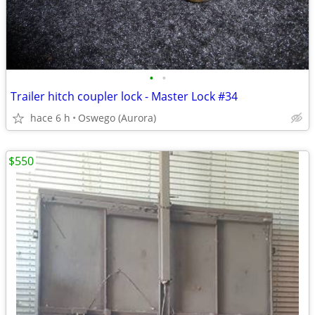
•
•
Trailer hitch coupler lock - Master Lock #34
hace 6 h
Oswego (Aurora)
$550