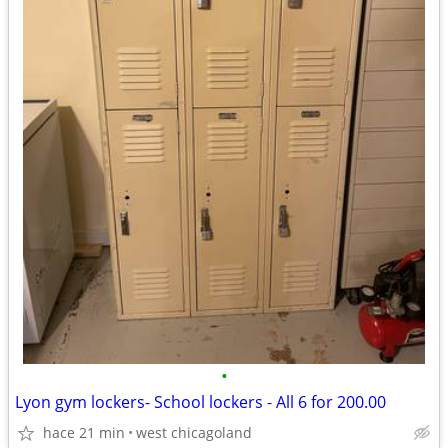
•
Lyon gym lockers- School lockers - All 6 for 200.00
hace 21 min
west chicagoland