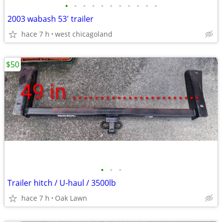
•
•
•
•
•
•
•
•
•
•
•
2003 wabash 53' trailer
hace 7 h
west chicagoland
$50
•
•
•
Trailer hitch / U-haul / 3500lb
hace 7 h
Oak Lawn