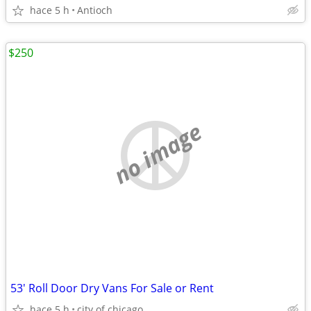
hace 5 h
Antioch
$250
no image
53' Roll Door Dry Vans For Sale or Rent
hace 5 h
city of chicago