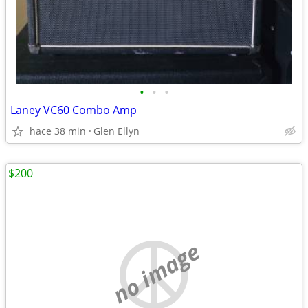
•
•
•
Laney VC60 Combo Amp
hace 38 min
Glen Ellyn
$200
no image