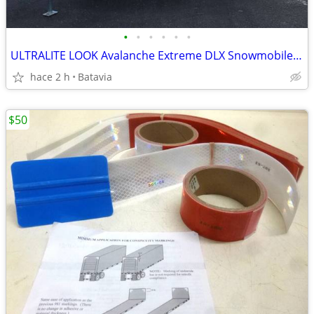
•
•
•
•
•
•
ULTRALITE LOOK Avalanche Extreme DLX Snowmobile ATV Trailer 19ft
hace 2 h
Batavia
$50