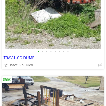
•
•
•
•
•
•
•
•
TRAV-L-CO DUMP
hace 5 h
NWI
$550