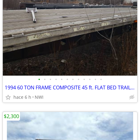
•
•
•
•
•
•
•
•
•
•
•
•
1994 60 TON FRAME COMPOSITE 45 ft. FLAT BED TRAILER-- SPREAD AXLE
hace 6 h
NWI
$2,300