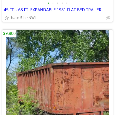
•
•
•
•
•
45 FT. - 68 FT. EXPANDABLE 1981 FLAT BED TRAILER
hace 5 h
NWI
$9,800