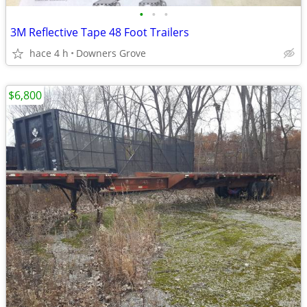
•
•
•
3M Reflective Tape 48 Foot Trailers
hace 4 h
Downers Grove
$6,800