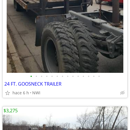
•
•
•
•
•
•
•
•
•
•
•
•
•
•
24 FT. GOOSNECK TRAILER
hace 6 h
NWI
$3,275