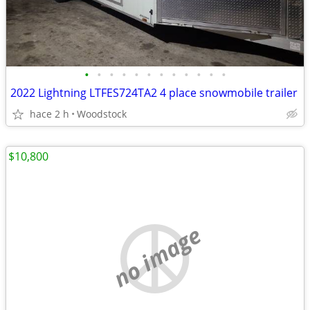
•
•
•
•
•
•
•
•
•
•
•
•
2022 Lightning LTFES724TA2 4 place snowmobile trailer
hace 2 h
Woodstock
$10,800
no image