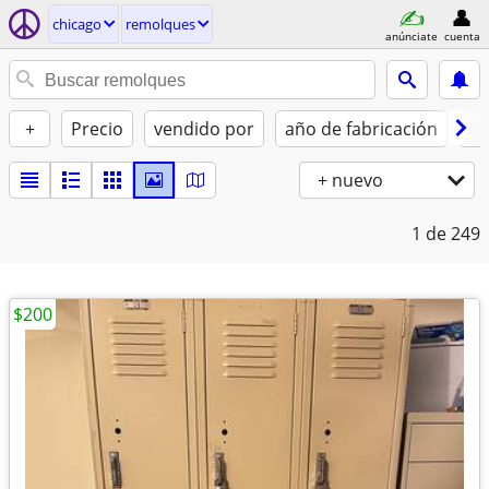
chicago
remolques
anúnciate
cuenta
+
Precio
vendido por
año de fabricación
Co
+ nuevo
1
de 249
$200