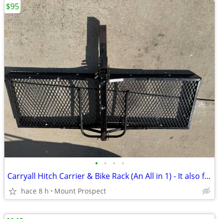
$95
•
•
•
•
Carryall Hitch Carrier & Bike Rack (An All in 1) - It also folds up
hace 8 h
Mount Prospect