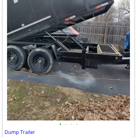
•
•
•
•
Dump Trailer