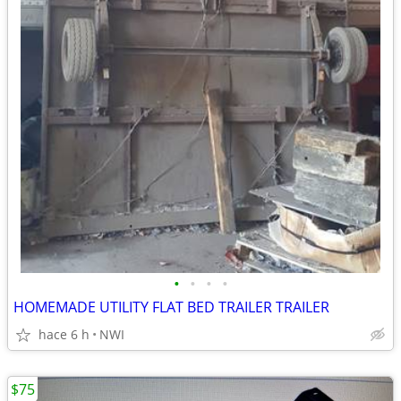
•
•
•
•
HOMEMADE UTILITY FLAT BED TRAILER TRAILER
hace 6 h
NWI
$75