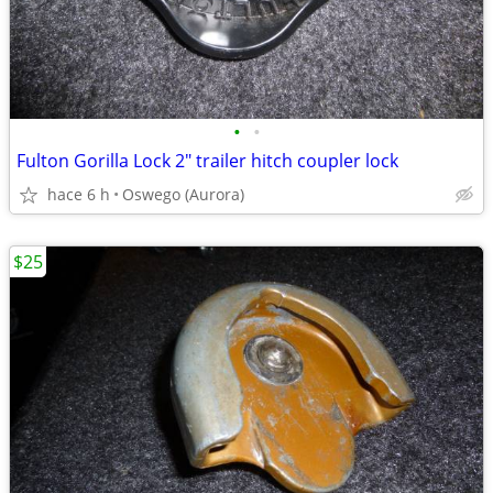
•
•
Fulton Gorilla Lock 2" trailer hitch coupler lock
hace 6 h
Oswego (Aurora)
$25