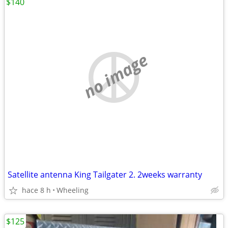
$140
no image
Satellite antenna King Tailgater 2. 2weeks warranty
hace 8 h
Wheeling
$125