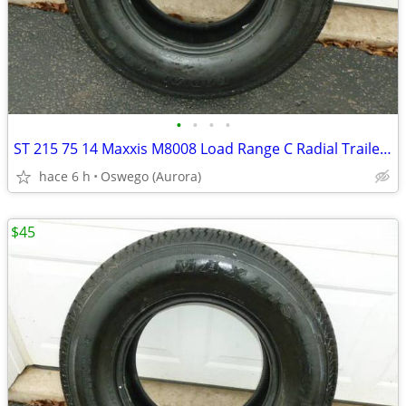
•
•
•
•
ST 215 75 14 Maxxis M8008 Load Range C Radial Trailer Tire NO MILES
hace 6 h
Oswego (Aurora)
$45