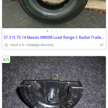
•
•
•
•
ST 215 75 14 Maxxis M8008 Load Range C Radial Trailer Tire NO MILES
hace 6 h
Oswego (Aurora)
$25