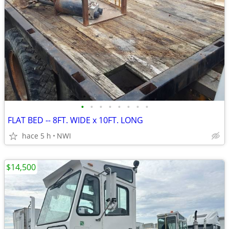
•
•
•
•
•
•
•
•
FLAT BED -- 8FT. WIDE x 10FT. LONG
hace 5 h
NWI
$14,500