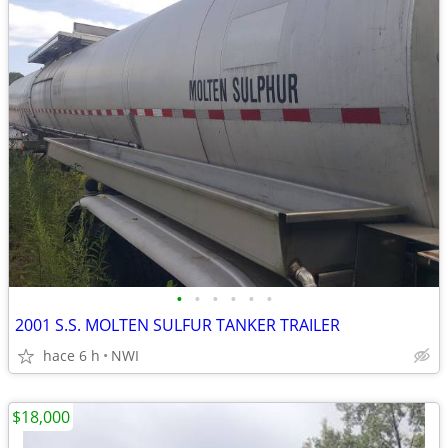
•
•
•
•
•
•
2001 S.S. MOLTEN SULFUR TANKER TRAILER
hace 6 h
NWI
$18,000