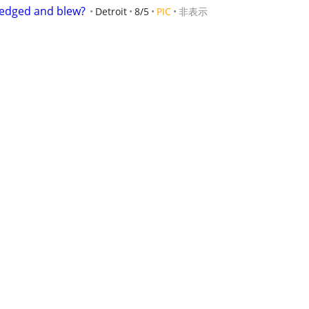
 edged and blew?
Detroit
8/5
PIC
非表示