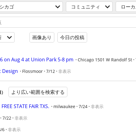
 シカゴ
コミュニティ
ローカ
新
画像あり
今日の投稿
6 on Aug 4 at Union Park 5-8 pm
Chicago 1501 W Randolf St
ic Design
Flossmoor
7/12
非表示
より広い範囲を検索する
順）
FREE STATE FAIR TXS.
milwaukee
7/24
非表示
7/22
非表示
8/6
非表示