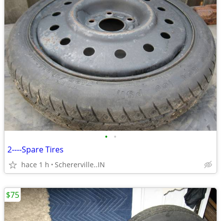
•
•
2----Spare Tires
hace 1 h
Schererville..IN
$75