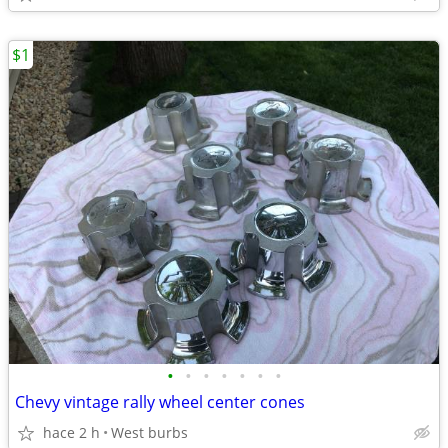
$1
•
•
•
•
•
•
•
Chevy vintage rally wheel center cones
hace 2 h
West burbs