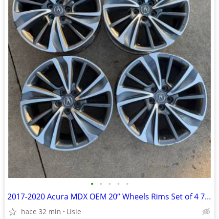
•
•
•
•
•
2017-2020 Acura MDX OEM 20” Wheels Rims Set of 4 71838 - $250
hace 32 min
Lisle