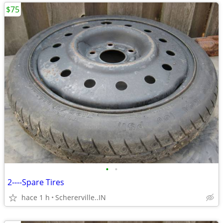
$75
•
•
2----Spare Tires
hace 1 h
Schererville..IN