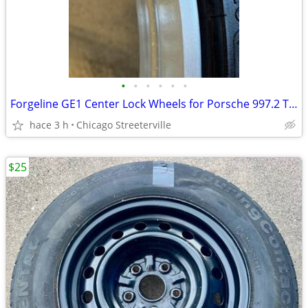
•
•
•
•
•
•
Forgeline GE1 Center Lock Wheels for Porsche 997.2 Turbo S / GT3 / GT2
hace 3 h
Chicago Streeterville
$25