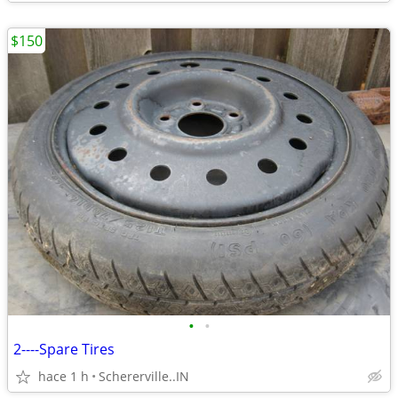
$150
•
•
2----Spare Tires
hace 1 h
Schererville..IN