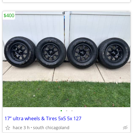
$400
•
•
•
17” ultra wheels & Tires 5x5 5x 127
hace 3 h
south chicagoland