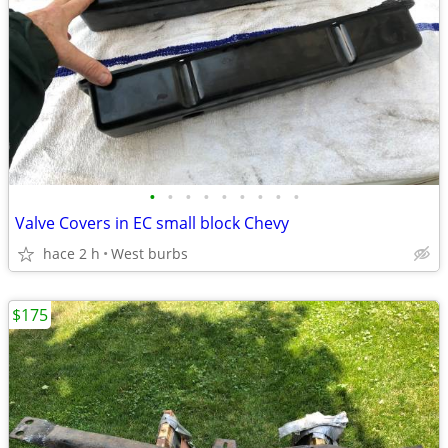
•
•
•
•
•
•
•
•
•
Valve Covers in EC small block Chevy
hace 2 h
West burbs
$175