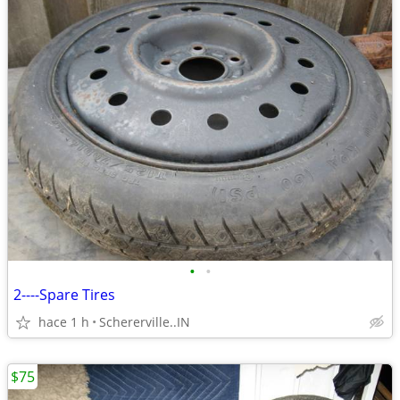
•
•
2----Spare Tires
hace 1 h
Schererville..IN
$75