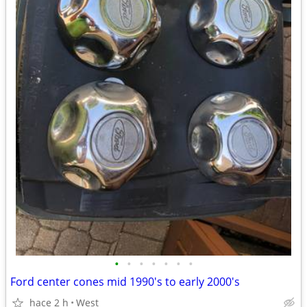
•
•
•
•
•
•
•
Ford center cones mid 1990's to early 2000's
hace 2 h
West