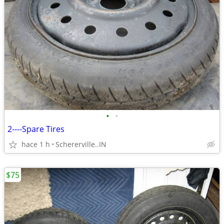
•
•
2----Spare Tires
hace 1 h
Schererville..IN
$75