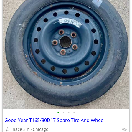
•
•
•
•
Good Year T165/80D17 Spare Tire And Wheel
hace 3 h
Chicago