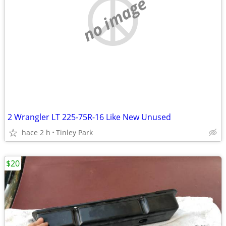
no image
2 Wrangler LT 225-75R-16 Like New Unused
hace 2 h
Tinley Park
$20