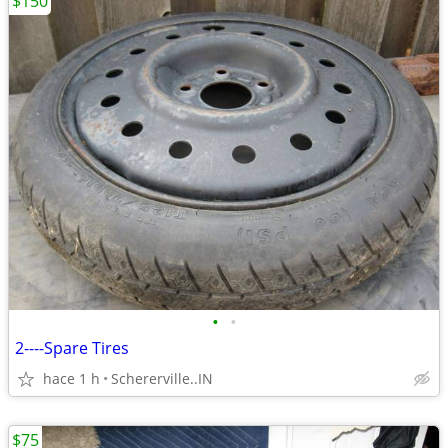
$150
•
•
2----Spare Tires
hace 1 h
Schererville..IN
$75