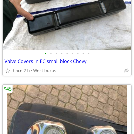
•
•
•
•
•
•
•
•
•
Valve Covers in EC small block Chevy
hace 2 h
West burbs
$45