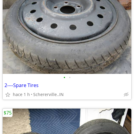
•
•
2----Spare Tires
hace 1 h
Schererville..IN
$75