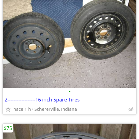
•
2------------------16 inch Spare Tires
hace 1 h
Schererville, Indiana
$75