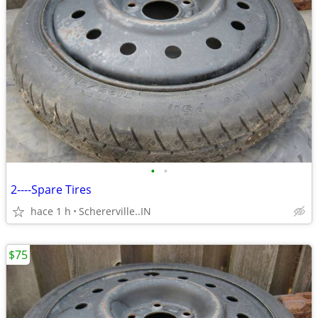
•
•
2----Spare Tires
hace 1 h
Schererville..IN
$75