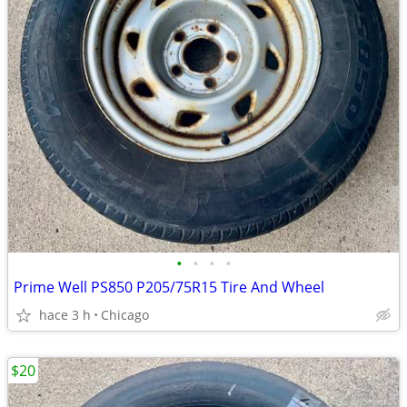
•
•
•
•
Prime Well PS850 P205/75R15 Tire And Wheel
hace 3 h
Chicago
$20