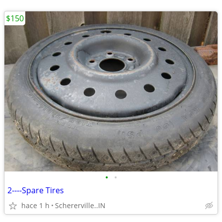
$150
•
•
2----Spare Tires
hace 1 h
Schererville..IN