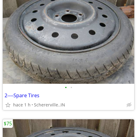
•
•
2----Spare Tires
hace 1 h
Schererville..IN
$75