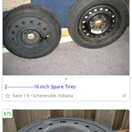
•
2------------------16 inch Spare Tires
hace 1 h
Schererville, Indiana
$75