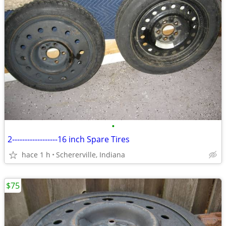
•
2------------------16 inch Spare Tires
hace 1 h
Schererville, Indiana
$75