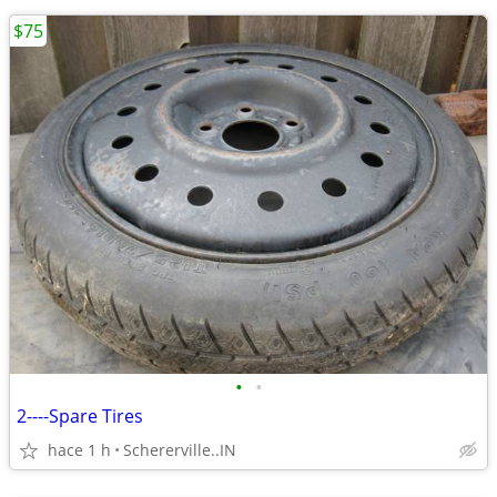
$75
•
•
2----Spare Tires
hace 1 h
Schererville..IN