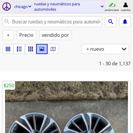
ruedas y neumáticos para
chicago
automóviles
anúnciate
cuenta
+
Precio
vendido por
+ nuevo
1 - 30
de 1,137
$250