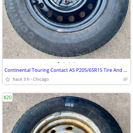
•
•
•
•
Continental Touring Contact AS P205/65R15 Tire And Wheel
hace 3 h
Chicago
$20