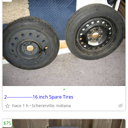
•
2------------------16 inch Spare Tires
hace 1 h
Schererville, Indiana
$75