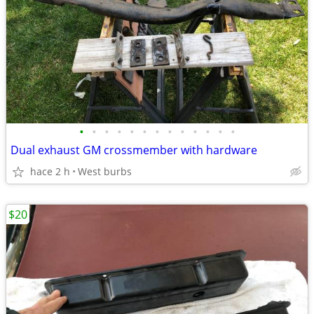
•
•
•
•
•
•
•
•
•
•
•
•
•
Dual exhaust GM crossmember with hardware
hace 2 h
West burbs
$20