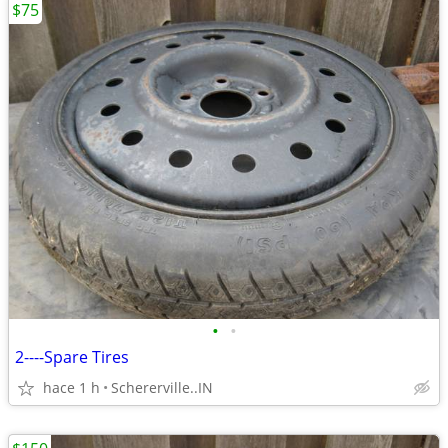
$75
•
•
2----Spare Tires
hace 1 h
Schererville..IN