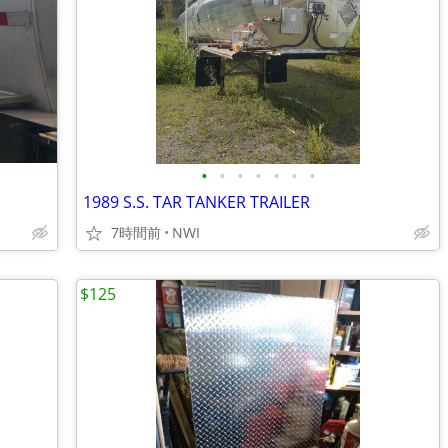
•
•
•
•
•
•
•
1989 S.S. TAR TANKER TRAILER
7時間前
NWI
$125