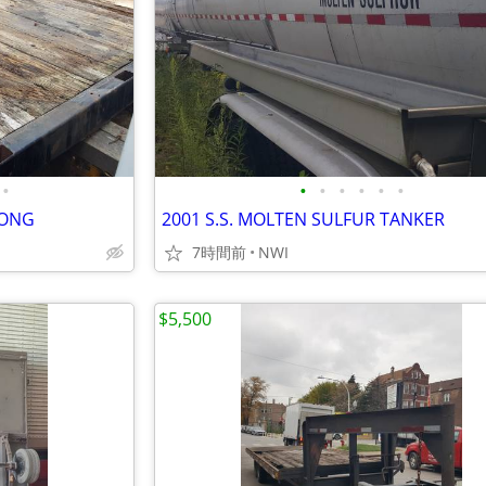
•
•
•
•
•
•
•
 LONG
2001 S.S. MOLTEN SULFUR TANKER
7時間前
NWI
$5,500