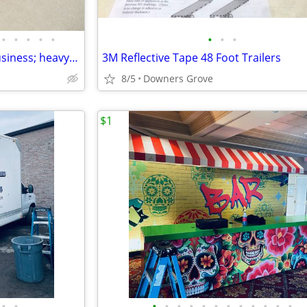
•
•
•
•
•
•
•
•
steel stairs for trailer, RV, or business; heavy duty; can deliver
3M Reflective Tape 48 Foot Trailers
8/5
Downers Grove
$1
•
•
•
•
•
•
•
•
•
•
•
•
•
•