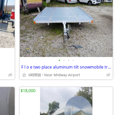
•
•
•
•
F l o e two place aluminum tilt snowmobile trailer
6時間前
Near Midway Airport
$18,000