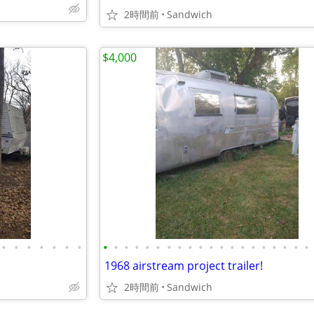
2時間前
Sandwich
$4,000
•
•
•
•
•
•
•
•
•
•
•
•
•
•
•
•
•
•
•
•
•
•
•
•
•
•
•
1968 airstream project trailer!
2時間前
Sandwich