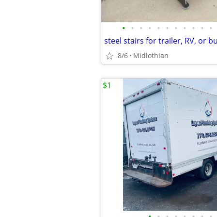
•
•
•
•
•
•
•
•
•
•
•
8/6
Midlothian
$1
•
•
•
•
•
•
•
•