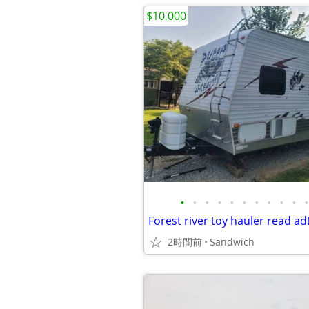
$10,000
•
•
•
•
•
•
•
•
•
•
•
Forest river toy hauler read ad
2時間前
Sandwich