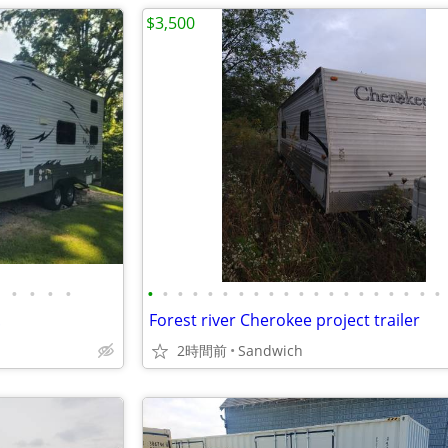
$3,500
•
•
•
•
•
•
•
•
•
•
•
•
•
•
•
•
•
•
•
•
•
•
•
•
!
Forest river Cherokee project trailer
2時間前
Sandwich