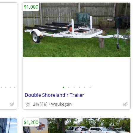
$1,000
•
•
•
•
•
•
•
•
•
•
Double Shoreland'r Trailer
2時間前
Waukegan
$1,200