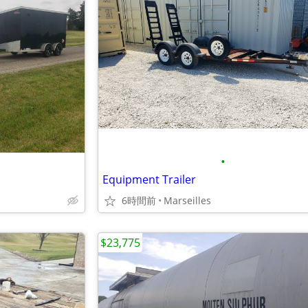
•
Equipment Trailer
6時間前
Marseilles
$23,775