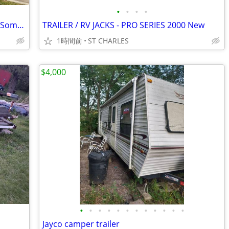
•
•
•
•
Swap Use of a 14' Enclosed Trailer With Somewhere To Park It!
TRAILER / RV JACKS - PRO SERIES 2000 New
1時間前
ST CHARLES
$4,000
•
•
•
•
•
•
•
•
•
•
•
•
Jayco camper trailer