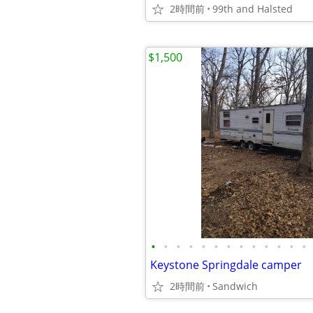
2時間前
99th and Halsted
$1,500
•
•
•
•
•
•
•
•
•
•
•
•
•
Keystone Springdale camper
2時間前
Sandwich