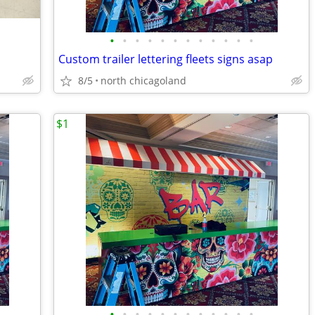
•
•
•
•
•
•
•
•
•
•
•
•
Custom trailer lettering fleets signs asap
8/5
north chicagoland
$1
•
•
•
•
•
•
•
•
•
•
•
•