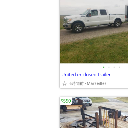
•
•
•
•
United enclosed trailer
6時間前
Marseilles
$550