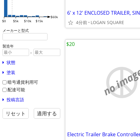
6' x 12' ENCLOSED TRAILER, SI
$60k
$0
$5k
$10k
$15k
4分前
LOGAN SQUARE
メーカーと型式
$20
製造年
-
状態
no imag
塗装
暗号通貨利用可
配達可能
投稿言語
リセット
適用する
Electric Trailer Brake Controlle