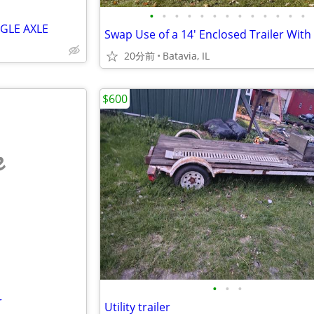
•
•
•
•
•
•
•
•
•
•
•
•
•
NGLE AXLE
20分前
Batavia, IL
$600
e
•
•
•
r
Utility trailer