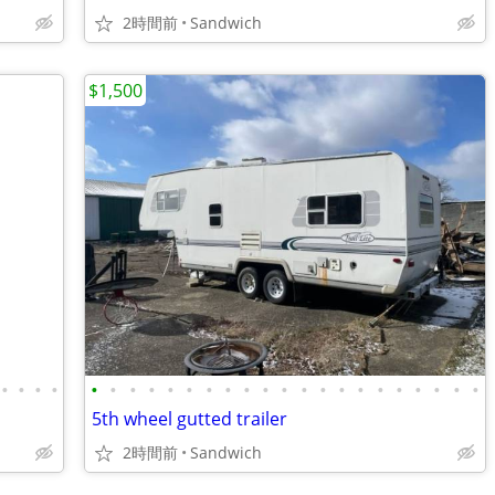
2時間前
Sandwich
$1,500
•
•
•
•
•
•
•
•
•
•
•
•
•
•
•
•
•
•
•
•
•
•
•
•
•
5th wheel gutted trailer
2時間前
Sandwich