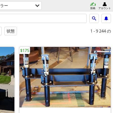
ラー
投稿
アカウント
1 - 9
244 の
状態
$175