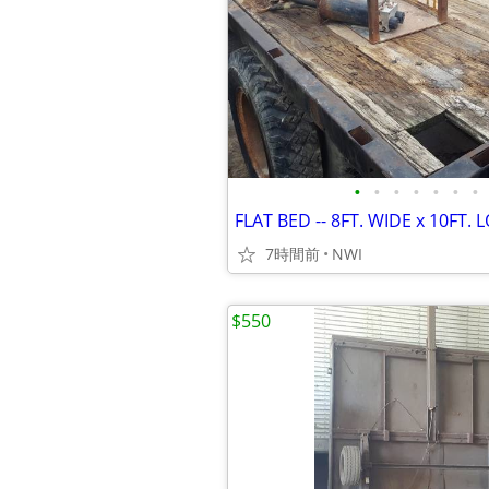
•
•
•
•
•
•
•
FLAT BED -- 8FT. WIDE x 10FT.
7時間前
NWI
$550