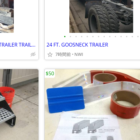
•
•
•
•
•
•
•
•
•
•
•
•
•
•
HOMEMADE UTILITY FLAT BED TRAILER TRAILER
24 FT. GOOSNECK TRAILER
7時間前
NWI
$50