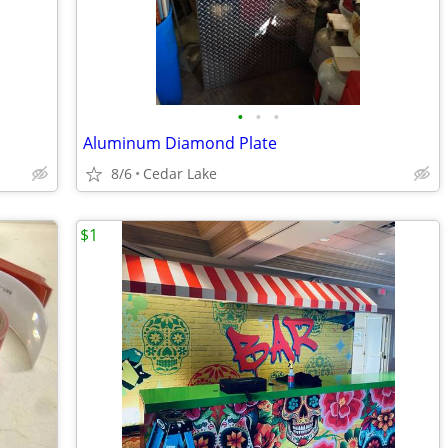
•
•
•
Aluminum Diamond Plate
8/6
Cedar Lake
$1