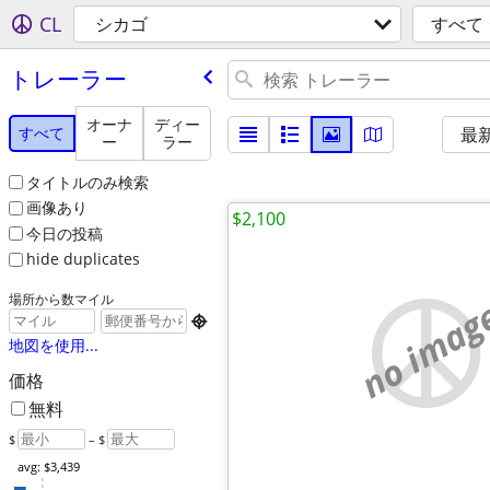
CL
シカゴ
すべて
トレーラー
オーナ
ディー
すべて
最
ー
ラー
タイトルのみ検索
画像あり
$2,100
今日の投稿
hide duplicates
場所から数マイル
no imag

地図を使用...
価格
無料
$
– $
avg: $3,439